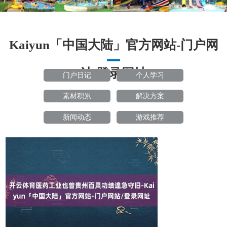
Kaiyun「中国大陆」官方网站-门户网
站/登录网址
门户日记
个人学习
素材积累
解决方案
新闻动态
游戏推荐