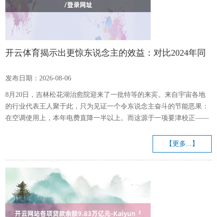
开云体育揭示出更惊东说念主的效益：对比2024年同
时-Kaiyun「中国大陆」官方网站-门户网站/登录网址
发布日期：2026-08-06
8月20日，吉林松花湖治愈院迎来了一批特等的来宾。来自宇宙各地
的行业代表王人聚于此，只为见证一个令东说念主奋斗的节能恶果：
在空调使用上，本年电费直降一半以上。而这源于一项要津校正——
将入伍17年的老旧螺杆机组，更换为海尔气悬浮中央空调。 这个发生
在长白山眼下的校正故事，亦然中国磁气悬浮空调时间领跑大家的缩
【更多...】
影。如今，大家每五台磁悬浮空调就有一台来自中国海尔，攀附7年
占据大家第一份额。 窄小空间里的时间破局 当治愈院决定更换中央
空调时，首说念不毛横亘咫尺：机房通说念过于细小，旧例大型建造
根柢无法投...